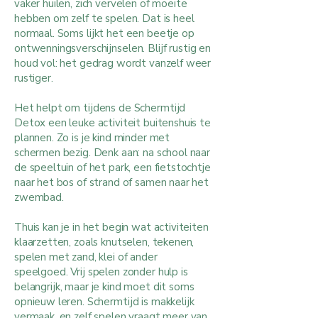
vaker huilen, zich vervelen of moeite
hebben om zelf te spelen. Dat is heel
normaal. Soms lijkt het een beetje op
ontwenningsverschijnselen. Blijf rustig en
houd vol: het gedrag wordt vanzelf weer
rustiger.
Het helpt om tijdens de Schermtijd
Detox een leuke activiteit buitenshuis te
plannen. Zo is je kind minder met
schermen bezig. Denk aan: na school naar
de speeltuin of het park, een fietstochtje
naar het bos of strand of samen naar het
zwembad.
Thuis kan je in het begin wat activiteiten
klaarzetten, zoals knutselen, tekenen,
spelen met zand, klei of ander
speelgoed. Vrij spelen zonder hulp is
belangrijk, maar je kind moet dit soms
opnieuw leren. Schermtijd is makkelijk
vermaak, en zelf spelen vraagt meer van