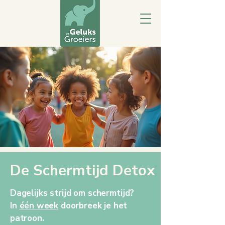
De Schermtijd Detox
Dagelijks strijd om schermtijd?
In
één week
doorbreek je het
patroon.