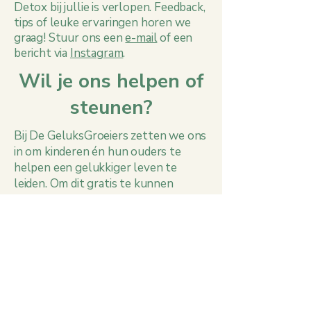
Detox bij jullie is verlopen. Feedback,
tips of leuke ervaringen horen we
graag! Stuur ons een
e-mail
of een
bericht via
Instagram
.
Wil je ons helpen of
steunen?
Bij De GeluksGroeiers zetten we ons
in om kinderen én hun ouders te
helpen een gelukkiger leven te
leiden. Om dit gratis te kunnen
blijven doen, zijn we o.a. afhankelijk
van bijdragen van mensen zoals jij.
Wil je ons helpen? Met een donatie
via BuyMeACoffee maak je ons werk
mogelijk. Uiteraard zijn we ook
enorm blij met een like of share op
Instagram. Alvast ontzettend