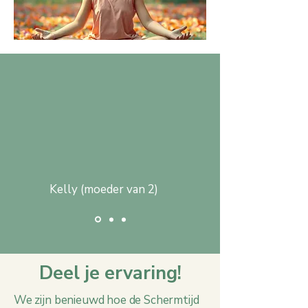
"Mijn dochter is veel minder
prikkelbaar sinds ze minder
schermtijd heeft en is gestopt
met Robloxen"
Kelly (moeder van 2)
Deel je ervaring!
We zijn benieuwd hoe de Schermtijd